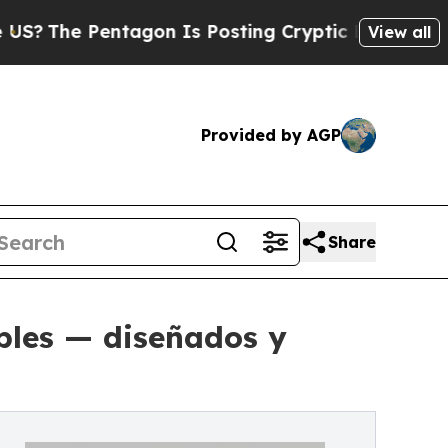
tagon Is Posting Cryptic Biblical Messages on S
View all
Provided by AGP
Share
ables — diseñados y