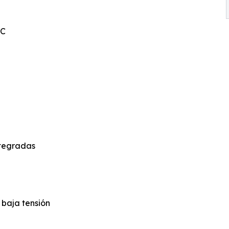
°C
ntegradas
 baja tensión