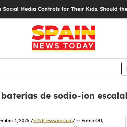
 Controls for Their Kids. Should the US?
The Pen
 baterías de sodio-ion escal
mber 1, 2025 /
EINPresswire.com
/ -- Freen OÜ,