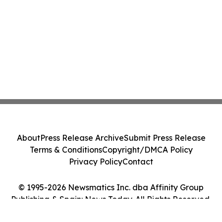
About
Press Release Archive
Submit Press Release
Terms & Conditions
Copyright/DMCA Policy
Privacy Policy
Contact
© 1995-2026 Newsmatics Inc. dba Affinity Group
Publishing & Spain: News Today. All Rights Reserved.
Cookie Settings / Your Privacy Choices